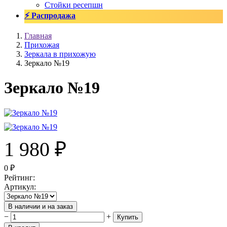
Стойки ресепшн
⚡ Распродажа
Главная
Прихожая
Зеркала в прихожую
Зеркало №19
Зеркало №19
1 980
₽
0
₽
Рейтинг
:
Артикул
:
В наличии и на заказ
−
+
Купить