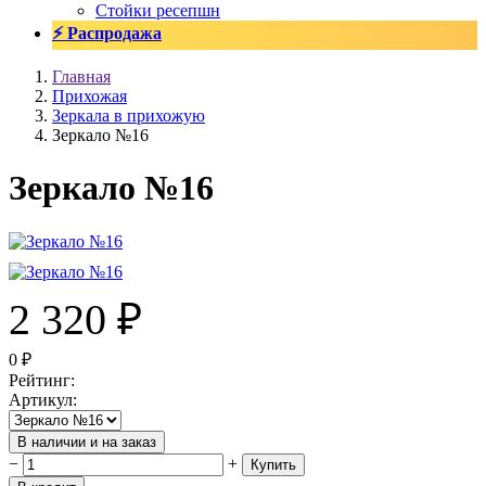
Стойки ресепшн
⚡ Распродажа
Главная
Прихожая
Зеркала в прихожую
Зеркало №16
Зеркало №16
2 320
₽
0
₽
Рейтинг
:
Артикул
:
В наличии и на заказ
−
+
Купить