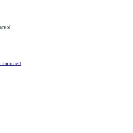
атно!
 пять лет!