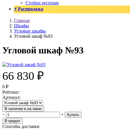
Стойки ресепшн
⚡ Распродажа
Главная
Шкафы
Угловые шкафы
Угловой шкаф №93
Угловой шкаф №93
66 830
₽
0
₽
Рейтинг
:
Артикул
:
В наличии и на заказ
−
+
Купить
В кредит
Способы доставки