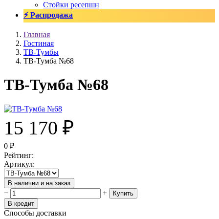
Стойки ресепшн
⚡ Распродажа
Главная
Гостиная
TВ-Тумбы
ТВ-Тумба №68
ТВ-Тумба №68
15 170
₽
0
₽
Рейтинг
:
Артикул
:
В наличии и на заказ
−
+
Купить
В кредит
Способы доставки