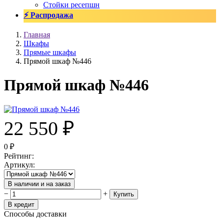
Стойки ресепшн
⚡ Распродажа
Главная
Шкафы
Прямые шкафы
Прямой шкаф №446
Прямой шкаф №446
22 550
₽
0
₽
Рейтинг
:
Артикул
:
В наличии и на заказ
−
+
Купить
В кредит
Способы доставки