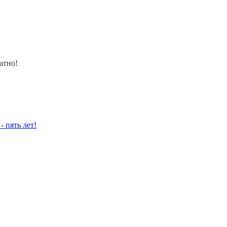
атно!
 пять лет!