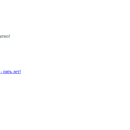
атно!
 пять лет!