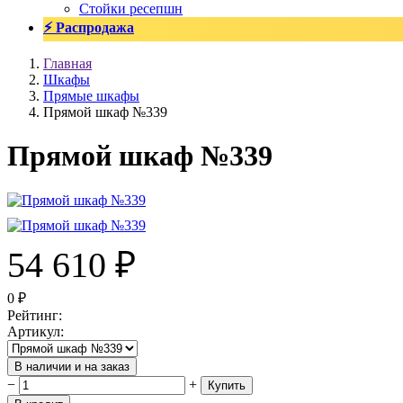
Стойки ресепшн
⚡ Распродажа
Главная
Шкафы
Прямые шкафы
Прямой шкаф №339
Прямой шкаф №339
54 610
₽
0
₽
Рейтинг
:
Артикул
:
В наличии и на заказ
−
+
Купить