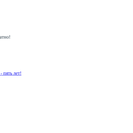
атно!
 пять лет!