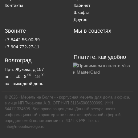
Контакты
Кабинет
Шкафы
Другое
Звоните
Мы в соцсетях
+7 8442 56-00-99
+7 904 772-27-11
Платите, как удобно
Волгоград
Пр-т. Жукова, д.157
00
00
пн. – сб.: 9
- 18
вс.: выходной день
© 2026 «Мебель на Волге» - корпусная мебель для дома и офиса,
в лице ИП Тубанова А.В. ОГРНИП 311345906300099, ИНН
344111334698. Все права защищены. Данный ресурс носит
информационный характер и не является публичной офертой,
определяемой положениями ст. 437 ГК РФ. Почта:
info@mebelnavolge.ru