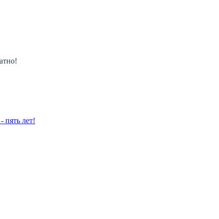
атно!
 пять лет!