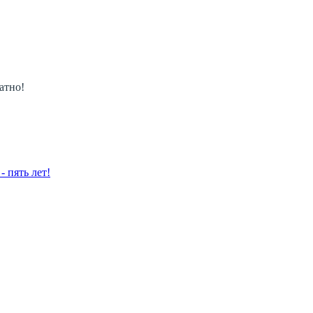
атно!
 пять лет!