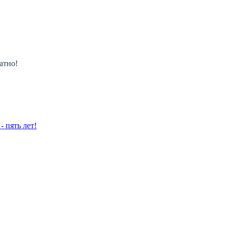
атно!
 пять лет!