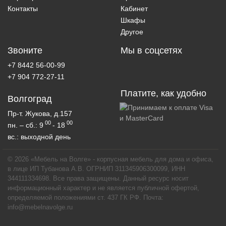
Контакты
Кабинет
Шкафы
Другое
Звоните
Мы в соцсетях
+7 8442 56-00-99
+7 904 772-27-11
Платите, как удобно
Волгоград
Пр-т. Жукова, д.157
00
00
пн. – сб.: 9
- 18
вс.: выходной день
© 2026 «Мебель на Волге» - корпусная мебель для дома и офиса,
в лице ИП Тубанова А.В. ОГРНИП 311345906300099, ИНН
344111334698. Все права защищены. Данный ресурс носит
информационный характер и не является публичной офертой,
определяемой положениями ст. 437 ГК РФ. Почта:
info@mebelnavolge.ru