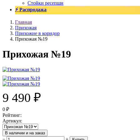
Стойки ресепшн
⚡ Распродажа
Главная
Прихожая
Прихожие в коридор
Прихожая №19
Прихожая №19
9 490
₽
0
₽
Рейтинг
:
Артикул
:
В наличии и на заказ
−
+
Купить