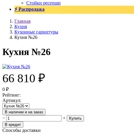
Стойки ресепшн
⚡ Распродажа
Главная
Кухня
Кухонные гарнитуры
Кухня №26
Кухня №26
66 810
₽
0
₽
Рейтинг
:
Артикул
:
В наличии и на заказ
−
+
Купить
В кредит
Способы доставки