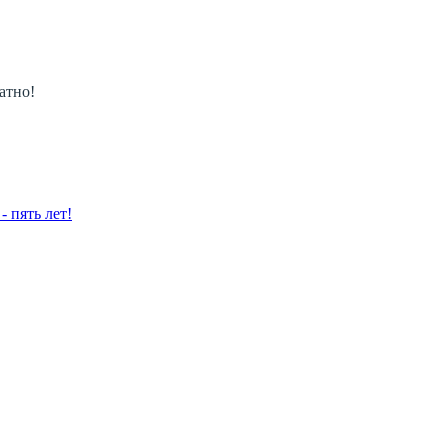
атно!
 пять лет!