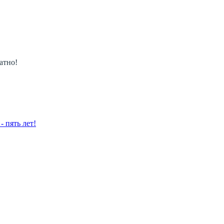
атно!
 пять лет!