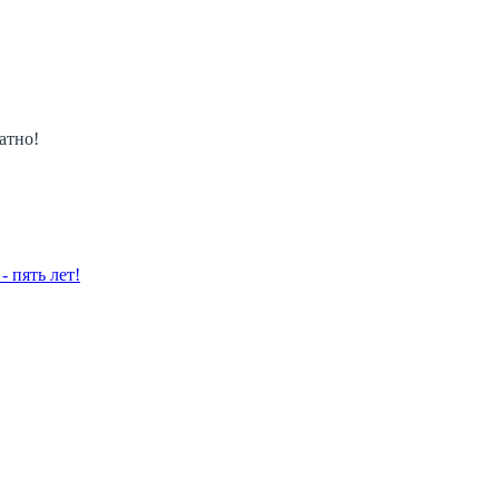
атно!
 пять лет!