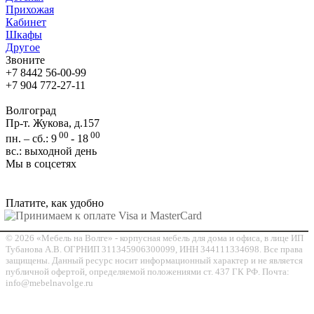
Прихожая
Кабинет
Шкафы
Другое
Звоните
+7 8442 56-00-99
+7 904 772-27-11
Волгоград
Пр-т. Жукова, д.157
00
00
пн. – сб.: 9
- 18
вс.: выходной день
Мы в соцсетях
Платите, как удобно
© 2026 «Мебель на Волге» - корпусная мебель для дома и офиса, в лице ИП
Тубанова А.В. ОГРНИП 311345906300099, ИНН 344111334698. Все права
защищены. Данный ресурс носит информационный характер и не является
публичной офертой, определяемой положениями ст. 437 ГК РФ. Почта:
info@mebelnavolge.ru