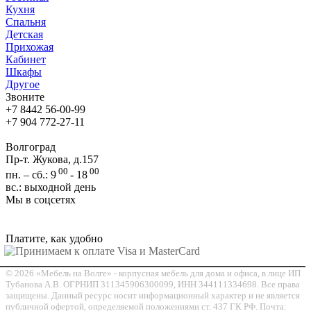
Кухня
Спальня
Детская
Прихожая
Кабинет
Шкафы
Другое
Звоните
+7 8442 56-00-99
+7 904 772-27-11
Волгоград
Пр-т. Жукова, д.157
00
00
пн. – сб.: 9
- 18
вс.: выходной день
Мы в соцсетях
Платите, как удобно
© 2026 «Мебель на Волге» - корпусная мебель для дома и офиса, в лице ИП
Тубанова А.В. ОГРНИП 311345906300099, ИНН 344111334698. Все права
защищены. Данный ресурс носит информационный характер и не является
публичной офертой, определяемой положениями ст. 437 ГК РФ. Почта: