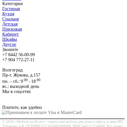
Категории
Гостиная
Кухня
Спальня
Детская
Прихожая
Кабинет
Шкафы
Другое
Звоните
+7 8442 56-00-99
+7 904 772-27-11
Волгоград
Пр-т. Жукова, д.157
00
00
пн. – сб.: 9
- 18
вс.: выходной день
Мы в соцсетях
Платите, как удобно
© 2026 «Мебель на Волге» - корпусная мебель для дома и офиса, в лице ИП
Тубанова А.В. ОГРНИП 311345906300099, ИНН 344111334698. Все права