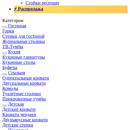
Стойки ресепшн
⚡ Распродажа
Категории
Гостиная
Горки
Стенки для гостиной
Журнальные столики
TВ-Тумбы
Кухня
Кухонные гарнитуры
Кухонные столы
Буфеты
Спальня
Односпальные кровати
Двуспальные кровати
Комоды
Туалетные столики
Прикроватные тумбы
Детская
Детские кровати
Кровати чердаки
Двухъярусные кровати
Детские стенки