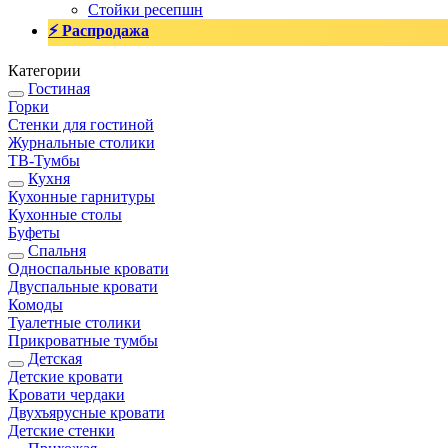
Стойки ресепшн
⚡ Распродажа
Категории
Гостиная
Горки
Стенки для гостиной
Журнальные столики
TВ-Тумбы
Кухня
Кухонные гарнитуры
Кухонные столы
Буфеты
Спальня
Односпальные кровати
Двуспальные кровати
Комоды
Туалетные столики
Прикроватные тумбы
Детская
Детские кровати
Кровати чердаки
Двухъярусные кровати
Детские стенки