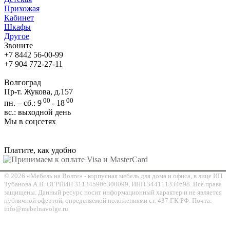
Прихожая
Кабинет
Шкафы
Другое
Звоните
+7 8442 56-00-99
+7 904 772-27-11
Волгоград
Пр-т. Жукова, д.157
00
00
пн. – сб.: 9
- 18
вс.: выходной день
Мы в соцсетях
Платите, как удобно
© 2026 «Мебель на Волге» - корпусная мебель для дома и офиса, в лице ИП
Тубанова А.В. ОГРНИП 311345906300099, ИНН 344111334698. Все права
защищены. Данный ресурс носит информационный характер и не является
публичной офертой, определяемой положениями ст. 437 ГК РФ. Почта:
info@mebelnavolge.ru