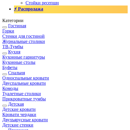
Стойки ресепшн
⚡ Распродажа
Категории
Гостиная
Горки
Стенки для гостиной
Журнальные столики
TВ-Тумбы
Кухня
Кухонные гарнитуры
Кухонные столы
Буфеты
Спальня
Односпальные кровати
Двуспальные кровати
Комоды
Туалетные столики
Прикроватные тумбы
Детская
Детские кровати
Кровати чердаки
Двухъярусные кровати
Детские стенки