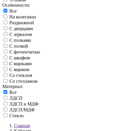
Особенности:
Все
На колесиках
Раздвижной
С дверцами
С зеркалом
С полками
С полкой
С фотопечатью
С шкафом
С ящиками
С ящиком
Со стеклом
Со стеллажом
Материал:
Все
ЛДСП
ЛДСП и МДФ
ЛДСП/МДФ
Стекло
Главная
Кабинет