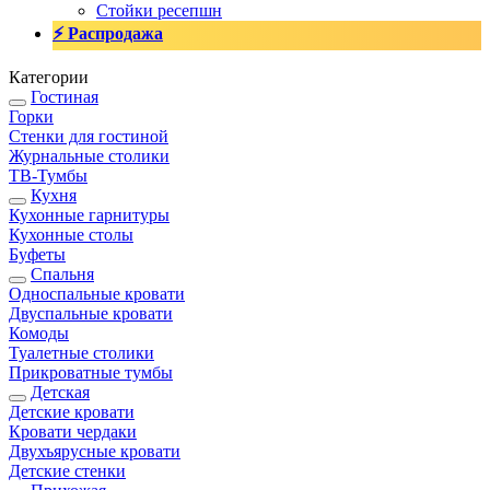
Стойки ресепшн
⚡ Распродажа
Категории
Гостиная
Горки
Стенки для гостиной
Журнальные столики
TВ-Тумбы
Кухня
Кухонные гарнитуры
Кухонные столы
Буфеты
Спальня
Односпальные кровати
Двуспальные кровати
Комоды
Туалетные столики
Прикроватные тумбы
Детская
Детские кровати
Кровати чердаки
Двухъярусные кровати
Детские стенки