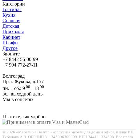
Категории
Гостиная
Кухня
Спальня
Детская
Прихожая
Кабинет
Шкафы
Другое
Звоните
+7 8442 56-00-99
+7 904 772-27-11
Волгоград
Пр-т. Жукова, д.157
00
00
пн. – сб.: 9
- 18
вс.: выходной день
Мы в соцсетях
Платите, как удобно
© 2026 «Мебель на Волге» - корпусная мебель для дома и офиса, в лице ИП
Тубанова А.В. ОГРНИП 311345906300099, ИНН 344111334698. Все права