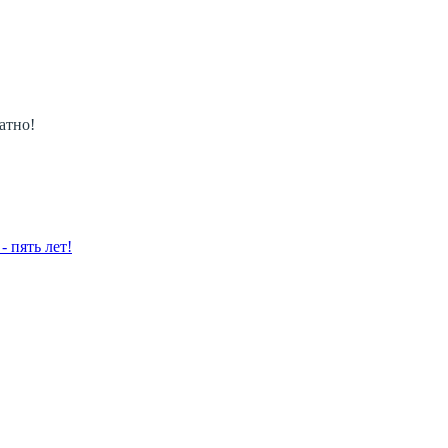
атно!
 пять лет!