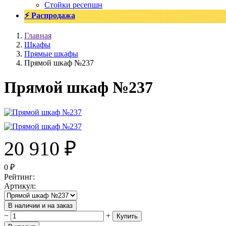
Стойки ресепшн
⚡ Распродажа
Главная
Шкафы
Прямые шкафы
Прямой шкаф №237
Прямой шкаф №237
20 910
₽
0
₽
Рейтинг
:
Артикул
:
В наличии и на заказ
−
+
Купить