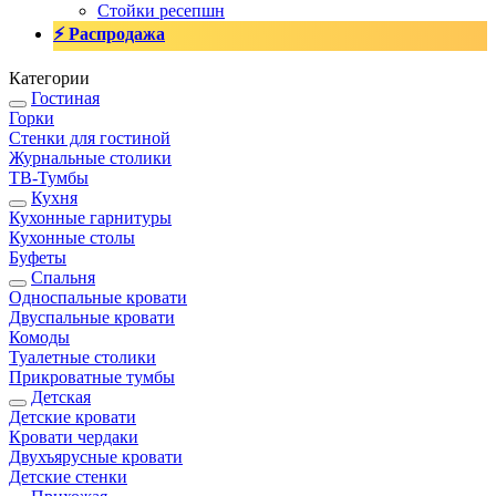
Стойки ресепшн
⚡ Распродажа
Категории
Гостиная
Горки
Стенки для гостиной
Журнальные столики
TВ-Тумбы
Кухня
Кухонные гарнитуры
Кухонные столы
Буфеты
Спальня
Односпальные кровати
Двуспальные кровати
Комоды
Туалетные столики
Прикроватные тумбы
Детская
Детские кровати
Кровати чердаки
Двухъярусные кровати
Детские стенки