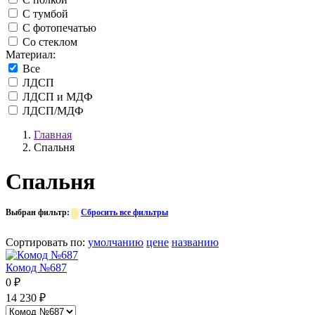
С тумбой
С фотопечатью
Со стеклом
Материал:
Все
ЛДСП
ЛДСП и МДФ
ЛДСП/МДФ
Главная
Спальня
Спальня
Выбран фильтр:
Сбросить все фильтры
Сортировать по
:
умолчанию
цене
названию
Комод №687
0
₽
14 230
₽