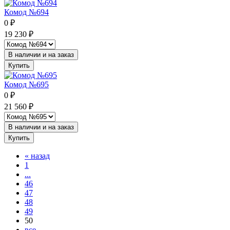
Комод №694
0
₽
19 230
₽
В наличии и на заказ
Купить
Комод №695
0
₽
21 560
₽
В наличии и на заказ
Купить
«
назад
1
...
46
47
48
49
50
все