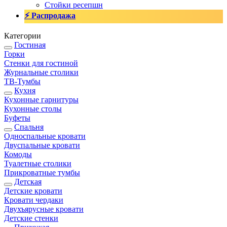
Стойки ресепшн
⚡ Распродажа
Категории
Гостиная
Горки
Стенки для гостиной
Журнальные столики
TВ-Тумбы
Кухня
Кухонные гарнитуры
Кухонные столы
Буфеты
Спальня
Односпальные кровати
Двуспальные кровати
Комоды
Туалетные столики
Прикроватные тумбы
Детская
Детские кровати
Кровати чердаки
Двухъярусные кровати
Детские стенки