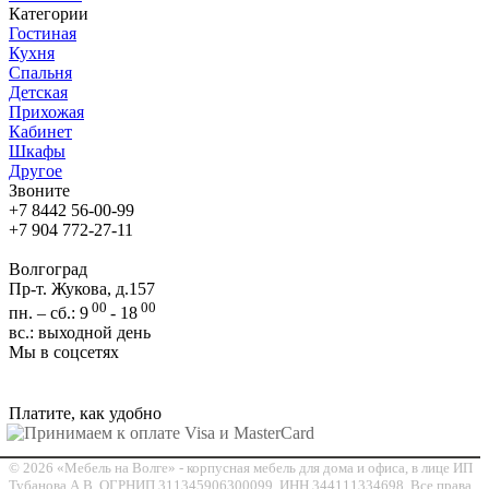
Категории
Гостиная
Кухня
Спальня
Детская
Прихожая
Кабинет
Шкафы
Другое
Звоните
+7 8442 56-00-99
+7 904 772-27-11
Волгоград
Пр-т. Жукова, д.157
00
00
пн. – сб.: 9
- 18
вс.: выходной день
Мы в соцсетях
Платите, как удобно
© 2026 «Мебель на Волге» - корпусная мебель для дома и офиса, в лице ИП
Тубанова А.В. ОГРНИП 311345906300099, ИНН 344111334698. Все права