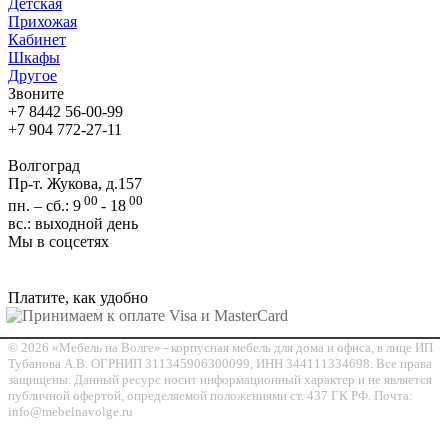
Детская
Прихожая
Кабинет
Шкафы
Другое
Звоните
+7 8442 56-00-99
+7 904 772-27-11
Волгоград
Пр-т. Жукова, д.157
00
00
пн. – сб.: 9
- 18
вс.: выходной день
Мы в соцсетях
Платите, как удобно
© 2026 «Мебель на Волге» - корпусная мебель для дома и офиса, в лице ИП
Тубанова А.В. ОГРНИП 311345906300099, ИНН 344111334698. Все права
защищены. Данный ресурс носит информационный характер и не является
публичной офертой, определяемой положениями ст. 437 ГК РФ. Почта:
info@mebelnavolge.ru