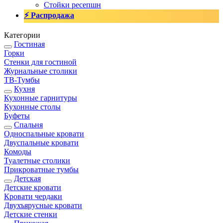
Стойки ресепшн
⚡ Распродажа
Категории
Гостиная
Горки
Стенки для гостиной
Журнальные столики
TВ-Тумбы
Кухня
Кухонные гарнитуры
Кухонные столы
Буфеты
Спальня
Односпальные кровати
Двуспальные кровати
Комоды
Туалетные столики
Прикроватные тумбы
Детская
Детские кровати
Кровати чердаки
Двухъярусные кровати
Детские стенки