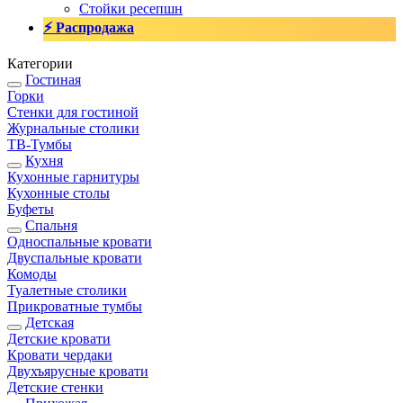
Стойки ресепшн
⚡ Распродажа
Категории
Гостиная
Горки
Стенки для гостиной
Журнальные столики
TВ-Тумбы
Кухня
Кухонные гарнитуры
Кухонные столы
Буфеты
Спальня
Односпальные кровати
Двуспальные кровати
Комоды
Туалетные столики
Прикроватные тумбы
Детская
Детские кровати
Кровати чердаки
Двухъярусные кровати
Детские стенки