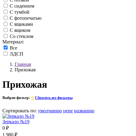
С сидением
С тумбой
С фотопечатью
С ящиками
С ящиком
Со стеклом
Материал:
Все
ЛДСП
Главная
Прихожая
Прихожая
Выбран фильтр:
Сбросить все фильтры
Сортировать по
:
умолчанию
цене
названию
Зеркало №19
0
₽
1 980
₽