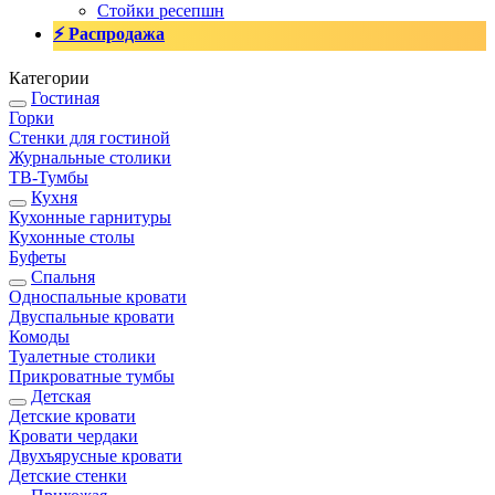
Стойки ресепшн
⚡ Распродажа
Категории
Гостиная
Горки
Стенки для гостиной
Журнальные столики
TВ-Тумбы
Кухня
Кухонные гарнитуры
Кухонные столы
Буфеты
Спальня
Односпальные кровати
Двуспальные кровати
Комоды
Туалетные столики
Прикроватные тумбы
Детская
Детские кровати
Кровати чердаки
Двухъярусные кровати
Детские стенки