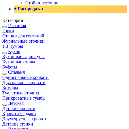
Стойки ресепшн
⚡ Распродажа
Категории
Гостиная
Горки
Стенки для гостиной
Журнальные столики
TВ-Тумбы
Кухня
Кухонные гарнитуры
Кухонные столы
Буфеты
Спальня
Односпальные кровати
Двуспальные кровати
Комоды
Туалетные столики
Прикроватные тумбы
Детская
Детские кровати
Кровати чердаки
Двухъярусные кровати
Детские стенки