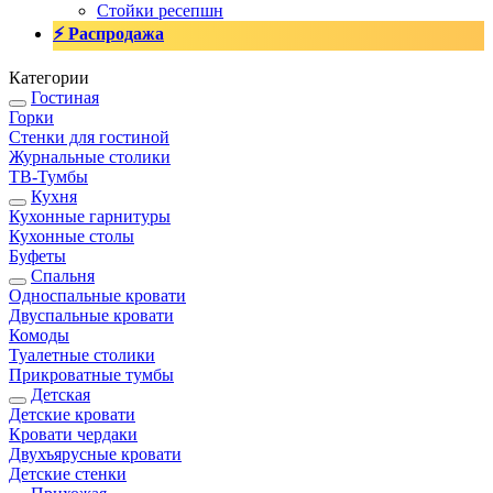
Стойки ресепшн
⚡ Распродажа
Категории
Гостиная
Горки
Стенки для гостиной
Журнальные столики
TВ-Тумбы
Кухня
Кухонные гарнитуры
Кухонные столы
Буфеты
Спальня
Односпальные кровати
Двуспальные кровати
Комоды
Туалетные столики
Прикроватные тумбы
Детская
Детские кровати
Кровати чердаки
Двухъярусные кровати
Детские стенки