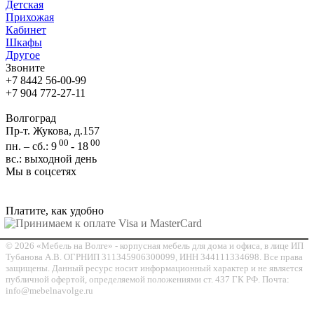
Детская
Прихожая
Кабинет
Шкафы
Другое
Звоните
+7 8442 56-00-99
+7 904 772-27-11
Волгоград
Пр-т. Жукова, д.157
00
00
пн. – сб.: 9
- 18
вс.: выходной день
Мы в соцсетях
Платите, как удобно
© 2026 «Мебель на Волге» - корпусная мебель для дома и офиса, в лице ИП
Тубанова А.В. ОГРНИП 311345906300099, ИНН 344111334698. Все права
защищены. Данный ресурс носит информационный характер и не является
публичной офертой, определяемой положениями ст. 437 ГК РФ. Почта:
info@mebelnavolge.ru