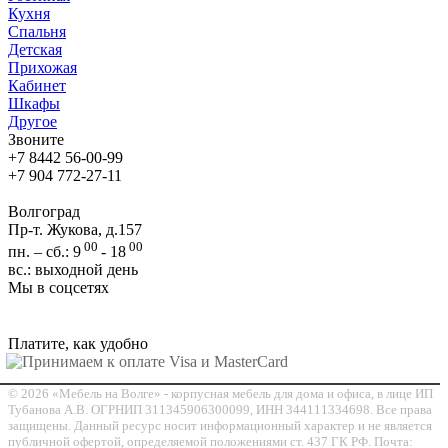
Кухня
Спальня
Детская
Прихожая
Кабинет
Шкафы
Другое
Звоните
+7 8442 56-00-99
+7 904 772-27-11
Волгоград
Пр-т. Жукова, д.157
00
00
пн. – сб.: 9
- 18
вс.: выходной день
Мы в соцсетях
Платите, как удобно
© 2026 «Мебель на Волге» - корпусная мебель для дома и офиса, в лице ИП
Тубанова А.В. ОГРНИП 311345906300099, ИНН 344111334698. Все права
защищены. Данный ресурс носит информационный характер и не является
публичной офертой, определяемой положениями ст. 437 ГК РФ. Почта: