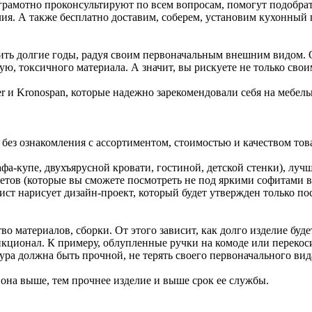
грамотно проконсультируют по всем вопросам, помогут подобрат
лия. А также бесплатно доставим, соберем, установим кухонный 
ужить долгие годы, радуя своим первоначальным внешним видом.
тую, токсичного материала. А значит, вы рискуете не только сво
 и Kronospan, которые надежно зарекомендовали себя на мебель
ез ознакомления с ассортиментом, стоимостью и качеством това
фа-купе, двухъярусной кровати, гостиной, детской стенки), луч
етов (которые вы сможете посмотреть не под яркими софитами в 
ст нарисует дизайн-проект, который будет утвержден только пос
тво материалов, сборки. От этого зависит, как долго изделие б
ункционал. К примеру, облупленные ручки на комоде или перекос
ура должна быть прочной, не терять своего первоначального вид
 она выше, тем прочнее изделие и выше срок ее службы.