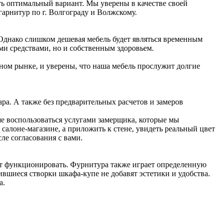
ь оптимальный вариант. Мы уверены в качестве своей
гарнитур по г. Волгограду и Волжскому.
 Однако слишком дешевая мебель будет являться временным
ими средствами, но и собственным здоровьем.
ном рынке, и уверены, что наша мебель прослужит долгие
ра. А также без предварительных расчетов и замеров
ше воспользоваться услугами замерщика, которые мы
салоне-магазине, а приложить к стене, увидеть реальный цвет
ле согласования с вами.
удет функционировать. Фурнитура также играет определенную
ившиеся створки шкафа-купе не добавят эстетики и удобства.
а.