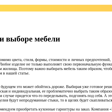
и выборе мебели
 Помимо цвета, стиля, формы, стоимости и личных предпочтений
. Любое изделие не только выполняет свою первоначальную функ
ем жилища. Поэтому важно выбирать мебель таким образом, чтоб
м в нашей статье.
 будущем это может обойтись дороже. Выбирая уже готовое реше
еская и индивидуальная, ее проблематично выбрать таким образо
учае придется что-то переделывать, подгонять под себя. А это
елия будут непродуманные стыки, то в щелях будет скапливаться
ендуем приобретать кухонные гарнитуры на заказ. Компания «Ме