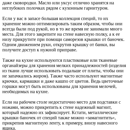
даже сковородки. Масло или уксус отлично хранятся на
неглубоких полочках рядом с кухонным гарнитуром.
Если у вас в запасе большая коллекция сп
еций, то их
хранение можно оптимизировать таким образом, чтобы они
всегда были под рукой, но в то же время не занимали много
места. Для этого закрепите на стене навесную полку, а к ее
низу прикрутите при помощи саморезов крышки от баночек.
Одним движением руки, открутив крышку от банки, вы
получите доступ к нужной приправе.
Также на кухне используются пластиковые или тканевые
органайзеры для хранения мелких принадлежностей (изделия
из ткани лучше использовать подальше от плиты, чтобы они
не запачкались жиром). Также часто используют магнитные
крючки, кармашки и даже кашпо от цветов. Ведь цветочные
горшки могут быть использованы для хранения мелочей,
необходимых на кухне.
Если на рабочем столе недостаточно место для подставки с
ножами, можно прикрепить к стене надежный магнит,
который надежно их зафиксирует. Кстати, металлические
крышки баночек от специй также можно «замагнитить»,
прикрепив магнитную ленту, к примеру, внизу навесного
ящика.