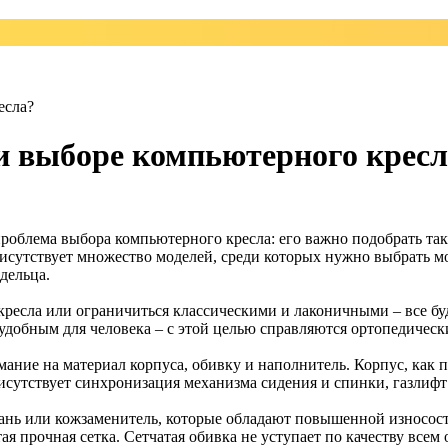
есла?
и выборе компьютерного кресл
 проблема выбора компьютерного кресла: его важно подобрать т
сутствует множество моделей, среди которых нужно выбрать мо
дельца.
ресла или ограничиться классическими и лаконичными – все буд
добным для человека – с этой целью справляются ортопедическ
ание на материал корпуса, обивку и наполнитель. Корпус, как п
исутствует синхронизация механизма сидения и спинки, газлифт 
ткань или кожзаменитель, которые обладают повышенной износо
я прочная сетка. Сетчатая обивка не уступает по качеству всем