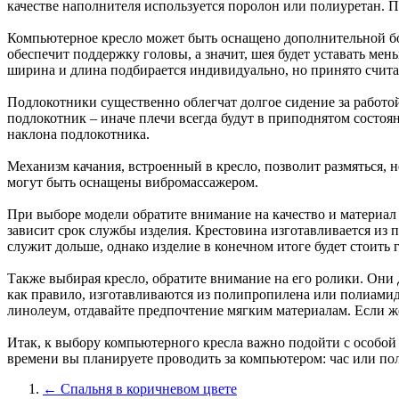
качестве наполнителя используется поролон или полиуретан. 
Компьютерное кресло может быть оснащено дополнительной бо
обеспечит поддержку головы, а значит, шея будет уставать мень
ширина и длина подбирается индивидуально, но принято считат
Подлокотники существенно облегчат долгое сидение за работой
подлокотник – иначе плечи всегда будут в приподнятом состо
наклона подлокотника.
Механизм качания, встроенный в кресло, позволит размяться, 
могут быть оснащены вибромассажером.
При выборе модели обратите внимание на качество и материал к
зависит срок службы изделия. Крестовина изготавливается из 
служит дольше, однако изделие в конечном итоге будет стоить 
Также выбирая кресло, обратите внимание на его ролики. Они
как правило, изготавливаются из полипропилена или полиамида
линолеум, отдавайте предпочтение мягким материалам. Если ж
Итак, к выбору компьютерного кресла важно подойти с особой т
времени вы планируете проводить за компьютером: час или по
← Спальня в коричневом цвете