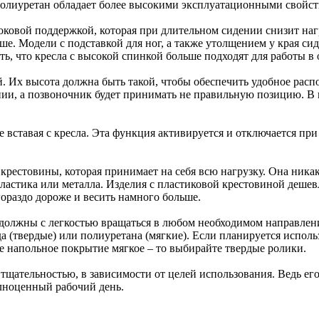
Полиуретан обладает более высокими эксплуатационными свойств
ковой поддержкой, которая при длительном сидении снизит наг
ше. Модели с подставкой для ног, а также утолщением у края сид
ь, что кресла с высокой спинкой больше подходят для работы в 
. Их высота должна быть такой, чтобы обеспечить удобное расп
янии, а позвоночник будет принимать не правильную позицию. В
не вставая с кресла. Эта функция активируется и отключается п
рестовины, которая принимает на себя всю нагрузку. Она никак 
пластика или металла. Изделия с пластиковой крестовиной дешев
гораздо дороже и весить намного больше.
 должны с легкостью вращаться в любом необходимом направлени
 (твердые) или полиуретана (мягкие). Если планируется использ
е напольное покрытие мягкое – то выбирайте твердые ролики.
щательностью, в зависимости от целей использования. Ведь его 
лноценный рабочий день.