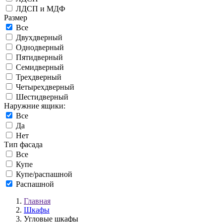
ЛДСП и МДФ
Размер
Все
Двухдверный
Однодверный
Пятидверный
Семидверный
Трехдверный
Четырехдверный
Шестидверный
Наружние ящики:
Все
Да
Нет
Тип фасада
Все
Купе
Купе/распашной
Распашной
Главная
Шкафы
Угловые шкафы