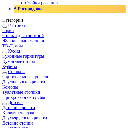
Стойки ресепшн
⚡ Распродажа
Категории
Гостиная
Горки
Стенки для гостиной
Журнальные столики
TВ-Тумбы
Кухня
Кухонные гарнитуры
Кухонные столы
Буфеты
Спальня
Односпальные кровати
Двуспальные кровати
Комоды
Туалетные столики
Прикроватные тумбы
Детская
Детские кровати
Кровати чердаки
Двухъярусные кровати
Детские стенки