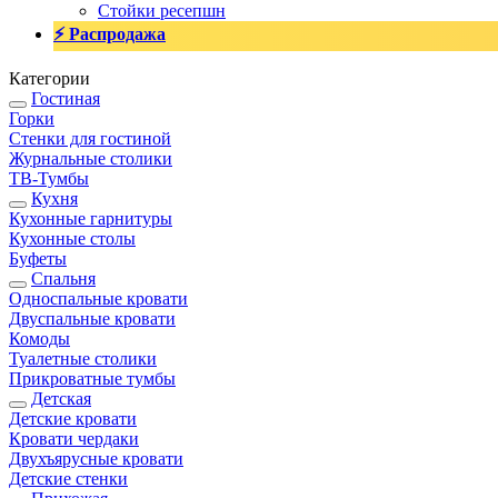
Стойки ресепшн
⚡ Распродажа
Категории
Гостиная
Горки
Стенки для гостиной
Журнальные столики
TВ-Тумбы
Кухня
Кухонные гарнитуры
Кухонные столы
Буфеты
Спальня
Односпальные кровати
Двуспальные кровати
Комоды
Туалетные столики
Прикроватные тумбы
Детская
Детские кровати
Кровати чердаки
Двухъярусные кровати
Детские стенки