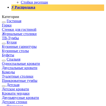
Стойки ресепшн
⚡ Распродажа
Категории
Гостиная
Горки
Стенки для гостиной
Журнальные столики
TВ-Тумбы
Кухня
Кухонные гарнитуры
Кухонные столы
Буфеты
Спальня
Односпальные кровати
Двуспальные кровати
Комоды
Туалетные столики
Прикроватные тумбы
Детская
Детские кровати
Кровати чердаки
Двухъярусные кровати
Детские стенки