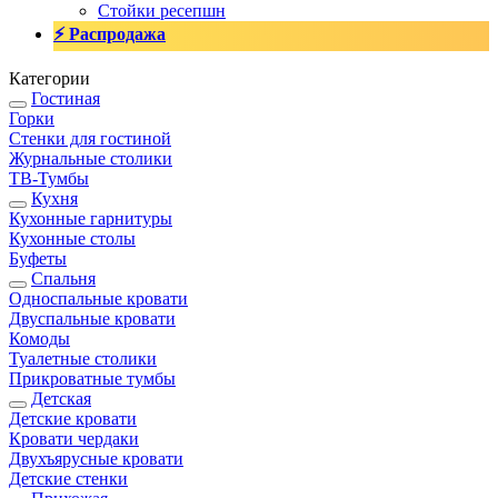
Стойки ресепшн
⚡ Распродажа
Категории
Гостиная
Горки
Стенки для гостиной
Журнальные столики
TВ-Тумбы
Кухня
Кухонные гарнитуры
Кухонные столы
Буфеты
Спальня
Односпальные кровати
Двуспальные кровати
Комоды
Туалетные столики
Прикроватные тумбы
Детская
Детские кровати
Кровати чердаки
Двухъярусные кровати
Детские стенки